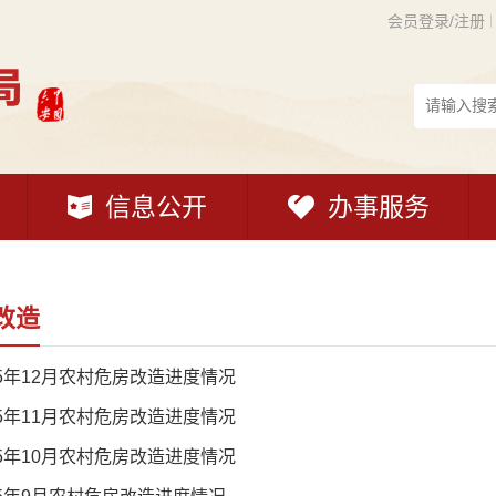
会员登录/注册
信息公开
办事服务
改造
25年12月农村危房改造进度情况
25年11月农村危房改造进度情况
25年10月农村危房改造进度情况