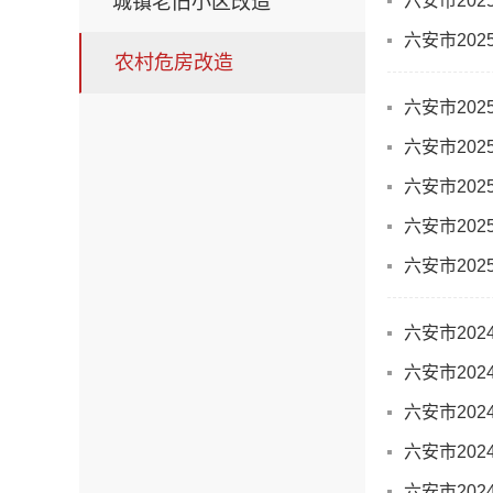
城镇老旧小区改造
六安市20
六安市20
农村危房改造
六安市20
六安市20
六安市20
六安市20
六安市20
六安市20
六安市20
六安市20
六安市20
六安市20