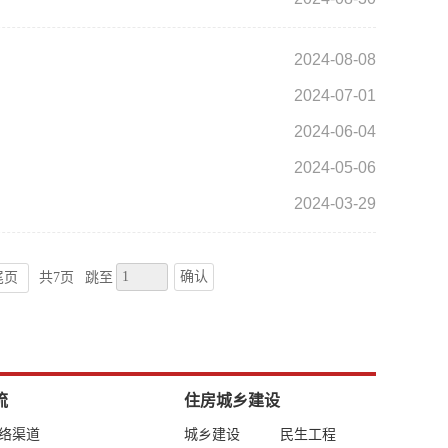
2024-08-08
2024-07-01
2024-06-04
2024-05-06
2024-03-29
确认
尾页
共7页
跳至
流
住房城乡建设
网络渠道
城乡建设
民生工程