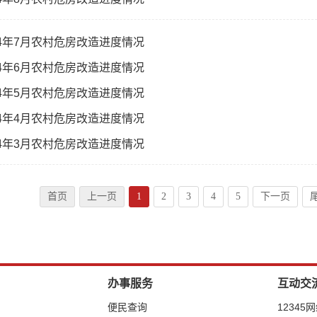
24年7月农村危房改造进度情况
24年6月农村危房改造进度情况
24年5月农村危房改造进度情况
24年4月农村危房改造进度情况
24年3月农村危房改造进度情况
首页
上一页
1
2
3
4
5
下一页
办事服务
互动交
便民查询
12345