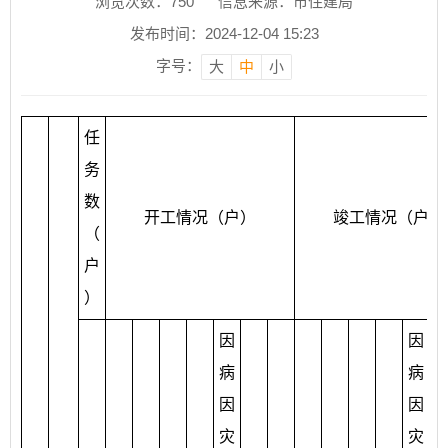
浏览次数：
750
信息来源：市住建局
发布时间：2024-12-04 15:23
字号：
大
中
小
任
务
数
开工情况（户）
竣工情况（户）
（
户
）
因
因
病
病
因
因
灾
灾