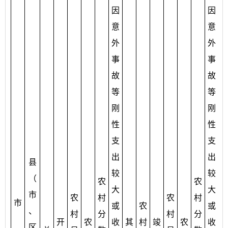
因
因
意
意
外
外
事
事
故
故
等
等
刚
刚
性
性
支
支
出
出
县
较
较
（
农
农
大
大
市
农
村
农
村
市
或
农
或
、
村
分
村
分
开
农
收
其
村
竣
农
收
区