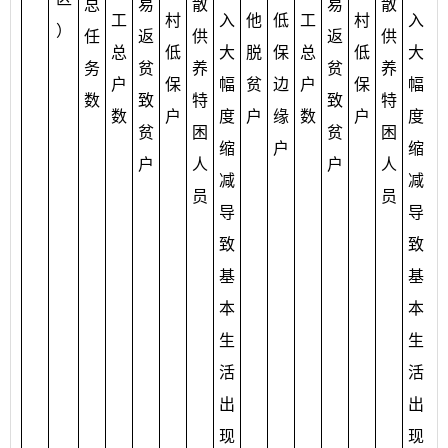
总
易
散
易
散
工
村
入
他
低
工
村
入
）
任
返
供
返
供
总
低
大
脱
保
总
低
大
务
贫
养
贫
养
户
保
幅
贫
边
户
保
幅
数
致
特
致
特
数
户
度
户
缘
数
户
度
贫
困
贫
困
缩
户
缩
户
人
户
人
减
减
员
员
导
导
致
致
基
基
本
本
生
生
活
活
出
出
现
现