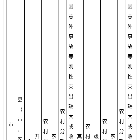
因
因
意
意
外
外
事
事
故
故
等
等
刚
刚
性
性
支
支
出
出
县
较
较
（
农
农
大
大
市
农
村
农
村
市
或
农
或
、
村
分
村
分
开
农
收
其
村
竣
农
收
区