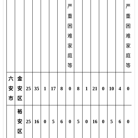
严
严
重
重
困
困
难
难
家
家
庭
庭
等
等
六
金
安
安
25
35
1
17
8
0
8
1
21
0
10
4
0
7
市
区
裕
安
25
16
0
5
6
0
5
0
16
0
5
6
0
5
区