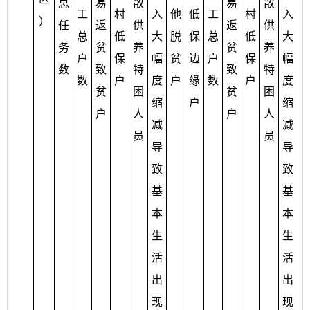
总
易
散
易
散
工
村
入
他
低
工
村
入
）
任
返
供
返
供
总
低
大
脱
保
总
低
大
务
贫
养
贫
养
户
保
幅
贫
边
户
保
幅
数
致
特
致
特
数
户
度
户
缘
数
户
度
贫
困
贫
困
缩
户
缩
户
人
户
人
减
减
员
员
导
导
致
致
基
基
本
本
生
生
活
活
出
出
现
现