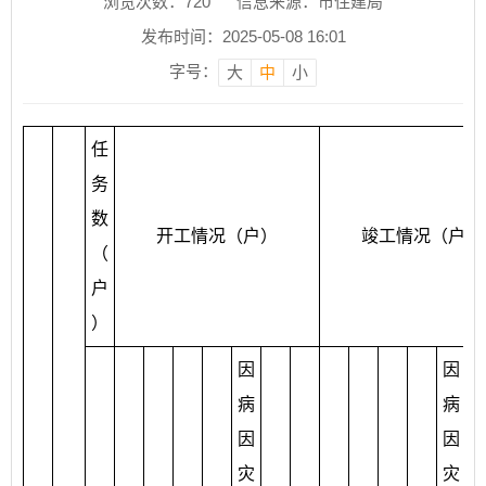
浏览次数：
720
信息来源：市住建局
发布时间：2025-05-08 16:01
字号：
大
中
小
任
务
数
开工情况（户）
竣工情况（户）
（
户
）
因
因
病
病
因
因
灾
灾