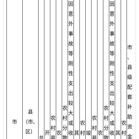
因
因
意
意
外
外
县
事
事
级
故
故
市
财
等
等
、
政
刚
刚
县
已
性
性
级
拨
支
支
配
付
出
出
套
到
较
较
补
农
农
农
县
大
大
助
户
农
村
农
村
市
（市、
或
农
或
农
资
的
村
分
村
分
区）
开
农
收
其
村
竣
农
收
其
村
金
补
总
易
散
易
散