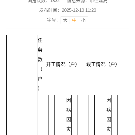
浏览次数：
1332
信息来源：市住建局
发布时间：2025-12-10 11:20
字号：
大
中
小
任
务
数
开工情况（户）
竣工情况（户）
（
户
）
因
因
病
病
因
因
灾
灾