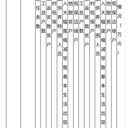
工
村
入
他
低
工
村
入
他
低
情
助
任
返
供
返
供
总
低
大
脱
保
总
低
大
脱
保
况
资
务
贫
养
贫
养
户
保
幅
贫
边
户
保
幅
贫
边
（
金
数
致
特
致
特
数
户
度
户
缘
数
户
度
户
缘
万
数
贫
困
贫
困
缩
户
缩
户
元
（
户
人
户
人
减
减
）
万
员
员
导
导
元
致
致
）
基
基
本
本
生
生
活
活
出
出
现
现