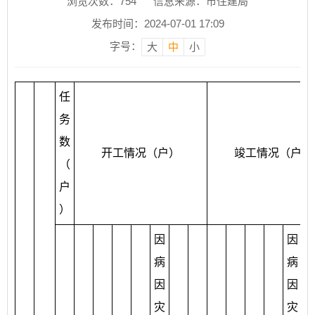
浏览次数：
754
信息来源：市住建局
发布时间：2024-07-01 17:09
字号：
大
中
小
任
务
数
开工情况（户）
竣工情况（户）
（
户
）
因
因
病
病
因
因
灾
灾