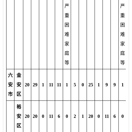
严
严
重
重
困
困
难
难
家
家
庭
庭
等
等
六
金
安
安
20
29
1
11
11
1
5
0
25
1
9
9
1
5
市
区
裕
安
20
20
0
11
6
0
2
1
20
0
11
6
0
2
区