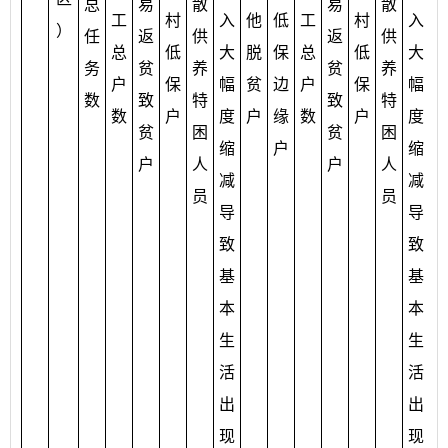
总
易
散
易
散
工
村
入
他
低
工
村
入
）
任
返
供
返
供
总
低
大
脱
保
总
低
大
务
贫
养
贫
养
户
保
幅
贫
边
户
保
幅
数
致
特
致
特
数
户
度
户
缘
数
户
度
贫
困
贫
困
缩
户
缩
户
人
户
人
减
减
员
员
导
导
致
致
基
基
本
本
生
生
活
活
出
出
现
现