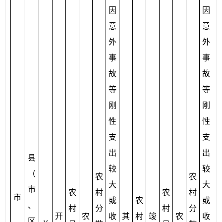
因
因
意
意
外
外
事
事
故
故
等
等
刚
刚
性
性
支
支
出
出
县
较
较
（
农
农
大
大
市
农
村
农
村
市
或
农
或
、
村
分
村
分
开
农
收
其
村
竣
农
收
区