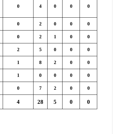
0
4
0
0
0
0
2
0
0
0
0
2
1
0
0
2
5
0
0
0
1
8
2
0
0
1
0
0
0
0
0
7
2
0
0
4
28
5
0
0