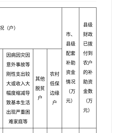
县级
况（户）
市、
财政
县级
已拨
配套
付到
因病因灾因
补助
农户
意外事故等
资金
的补
刚性支出较
农村
其他
情况
助资
大或收入大
低保
脱贫
（万
金数
幅度缩减导
边缘
户
元）
（万
致基本生活
户
元）
出现严重困
难家庭等