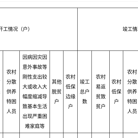
开工情况（户）
竣工情
因病因灾因
意外事故等
农村
农村
刚性支出较
农村
农村
村
分散
其他
竣工
农村
分散
大或收入大
低保
易返
保
供养
脱贫
总户
低保
供养
幅度缩减导
边缘
贫致
特困
户
数
户
特困
致基本生活
户
贫户
人员
人员
出现严重困
难家庭等