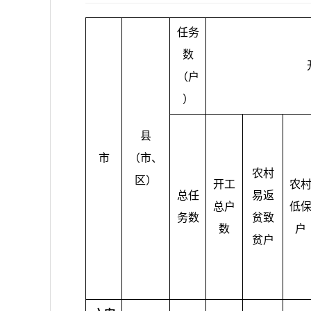
任务
数
（户
）
县
市
（市、
农村
区）
开工
农
总任
易返
总户
低
务数
贫致
数
户
贫户