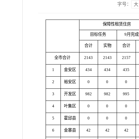
字号：
大
保障性租赁住房
目标任务
9月完
合计
实物
合计
全市合计
2143
2143
2157
1
金安区
434
434
435
2
裕安区
0
0
0
3
开发区
982
982
995
4
叶集区
0
0
0
5
霍邱县
0
0
0
6
金寨县
42
42
42