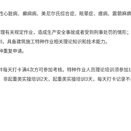
质性心脏病、癫痫病、美尼尔氏综合症、眩晕症、癔病、震颤麻
产管理有关规定作业，造成生产安全事故或者受到刑事处罚的情形
培训，具备建筑施工特种作业相关理论知识和技术能力。
种重复申请。
，并每天打卡满4次方可参加考核。特种作业人员理论培训须参加
，非起重类实操培训2天，起重类实操培训3天，每天打卡记录不
；