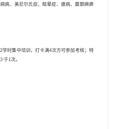
癫痫病、美尼尔氏症、眩晕症、癔病、震颤麻痹
12学时集中培训，打卡满4次方可参加考核；特
少于1次。