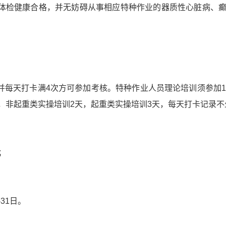
构体检健康合格，并无妨碍从事相应特种作业的器质性心脏病、
，并每天打卡满4次方可参加考核。特种作业人员理论培训须参加
，非起重类实操培训2天，起重类实操培训3天，每天打卡记录不
；
31日。