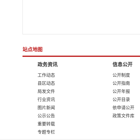
站点地图
政务资讯
信息公开
工作动态
公开制度
县区动态
公开指南
局发文件
公开年报
行业资讯
公开目录
图片新闻
依申请公开
公示公告
政策文件库
重要转载
专题专栏