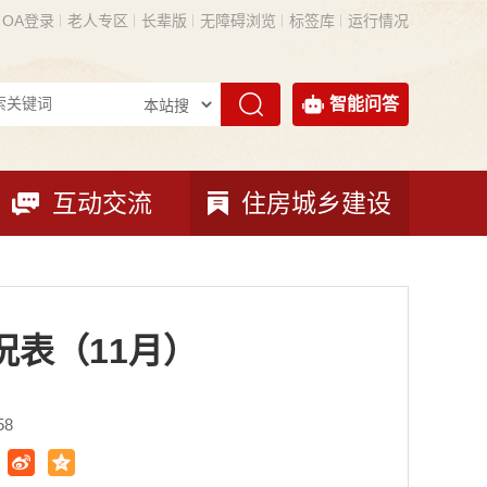
OA登录
老人专区
长辈版
无障碍浏览
标签库
运行情况
智能问答
互动交流
住房城乡建设
况表（11月）
58