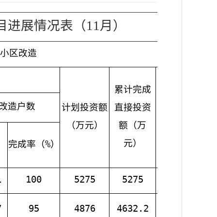
目进展情况表（11月）
小区改造
累计完成
改造户数
计划投资额
直接投资
累计完成投资
（万元）
额（万
额（万元）
元）
）
完成率（%）
1
100
5275
5275
5398.19
7
95
4876
4632.2
4632.2