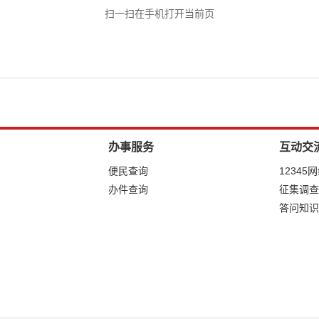
扫一扫在手机打开当前页
办事服务
互动交
便民查询
12345
办件查询
征集调查
答问知识