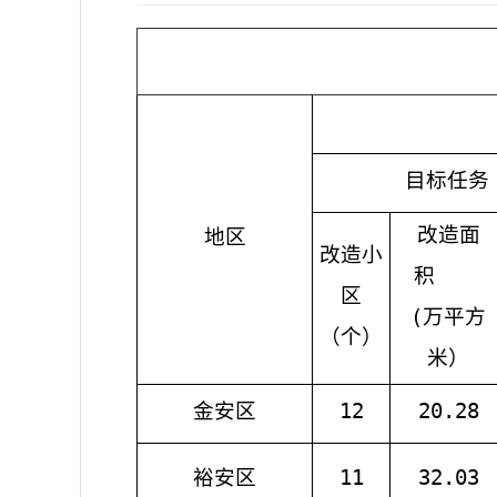
目标任务
改造面
地区
改造小
积
区
(万平方
（个）
米）
金安区
12
20.28
裕安区
11
32.03