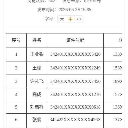
浏览次数：
402
信息来源：市住建局
发布时间：2026-05-29 15:35
字号：
大
中
小
序号
姓名
证件号码
联系
1
王业银
342401XXXXXXXX5420
133XX
2
王瑞
342401XXXXXXXX2249
153XX
3
许礼飞
342401XXXXXXXX7450
189XX
4
高成
342401XXXXXXXX1216
152XX
5
刘启祥
342401XXXXXXXX0618
136XX
6
张俊
342422XXXXXXXX456X
137XX