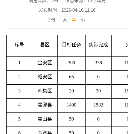
浏览次数：
195
信息来源：市住建局
发布时间：2026-04-16 11:16
字号：
大
中
小
序号
县区
目标任务
实际完成
完
1
金安区
300
358
119.
2
裕安区
65
0
0.
3
叶集区
20
30
150
4
霍邱县
1400
1582
113.
5
霍山县
50
0
0.
6
金寨县
50
0
0.