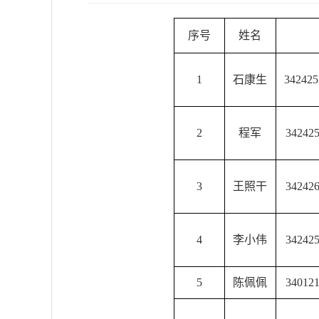
序号
姓名
1
石康生
3424
2
程军
3424
3
王照干
3424
4
李小伟
3424
5
陈佩佩
3401