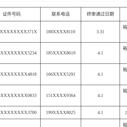
证件号码
联系电话
终审通过日期
25XXXXXXXX371X
188XXXX8110
3.31
25XXXXXXXX5234
185XXXX8619
4.1
26XXXXXXXX4818
166XXXX5291
4.1
25XXXXXXXX0833
151XXXX9364
4.1
21XXXXXXXX3700
199XXXX8025
4.1