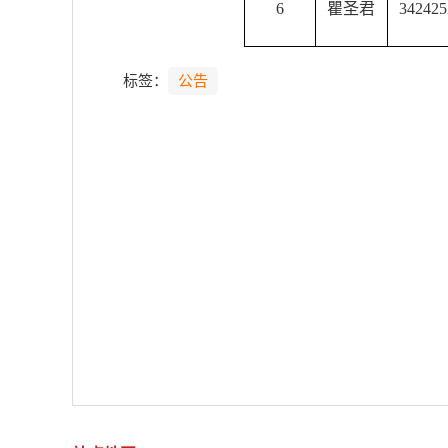
6
瞿圣君
3424
标签：
公告