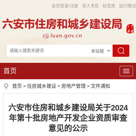
会员登录/注册
老人专区
标签库
运行情况
首页
导
航
首页
>
住房城乡建设
>
房地产管理
>
文件通知
六安市住房和城乡建设局关于2024
年第十批房地产开发企业资质审查
意见的公示